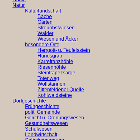
Natur
Kulturlandschaft
Bäche
Gärten
Streuobstwiesen
Wälder
Wiesen und Äcker
besondere Orte
Herrgott- u. Teufelsstein
Hundsgrab
Karrefranzhöhle
Riesenhöhle
Steintrapezsärge
Totenweg
Wolfstannen
Zittenfeldener Quelle
Kohlwaldsteine
Dorfgeschichte
Frühgeschichte
polit. Gemeinde
Gericht u. Ordnungswesen
Gesundheitswesen
Schulwesen
Landwirtschaft