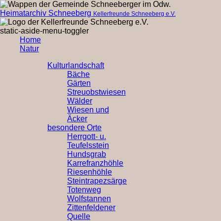
Heimatarchiv Schneeberg
Kellerfreunde Schneeberg e.V.
static-aside-menu-toggler
Home
Natur
Kulturlandschaft
Bäche
Gärten
Streuobstwiesen
Wälder
Wiesen und
Äcker
besondere Orte
Herrgott- u.
Teufelsstein
Hundsgrab
Karrefranzhöhle
Riesenhöhle
Steintrapezsärge
Totenweg
Wolfstannen
Zittenfeldener
Quelle