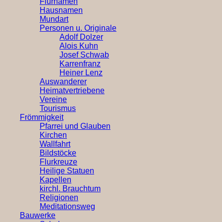
Flurnamen
Hausnamen
Mundart
Personen u. Originale
Adolf Dolzer
Alois Kuhn
Josef Schwab
Karrenfranz
Heiner Lenz
Auswanderer
Heimatvertriebene
Vereine
Tourismus
Frömmigkeit
Pfarrei und Glauben
Kirchen
Wallfahrt
Bildstöcke
Flurkreuze
Heilige Statuen
Kapellen
kirchl. Brauchtum
Religionen
Meditationsweg
Bauwerke