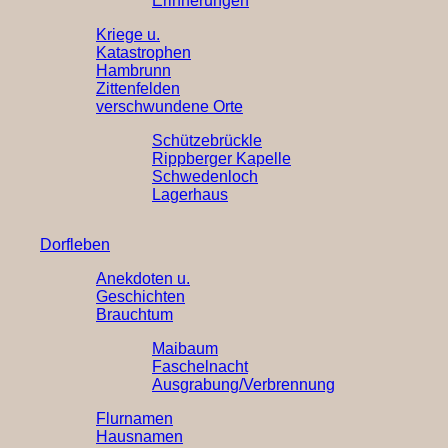
Erinnerungen
Kriege u.
Katastrophen
Hambrunn
Zittenfelden
verschwundene Orte
Schützebrückle
Rippberger Kapelle
Schwedenloch
Lagerhaus
Dorfleben
Anekdoten u.
Geschichten
Brauchtum
Maibaum
Faschelnacht
Ausgrabung/Verbrennung
Flurnamen
Hausnamen