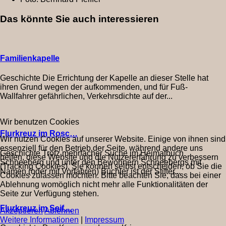
Das könnte Sie auch interessieren
Familienkapelle
Geschichte Die Errichtung der Kapelle an dieser Stelle hat
ihren Grund wegen der aufkommenden, und für Fuß-
Wallfahrer gefährlichen, Verkehrsdichte auf der...
Wir benutzen Cookies
Flurkreuz im Rosc…
Wir nutzen Cookies auf unserer Website. Einige von ihnen sind
essenziell für den Betrieb der Seite, während andere uns
Geschichte Trotz mehrfacher Suche im Heimatbuch
helfen, diese Website und die Nutzererfahrung zu verbessern
Schneeberg und unter den Bewohnern Schneebergs mit
(Tracking Cookies). Sie können selbst entscheiden, ob Sie die
Namen (oder mit Vorfahren) Büchler ist der Stifter...
Cookies zulassen möchten. Bitte beachten Sie, dass bei einer
Ablehnung womöglich nicht mehr alle Funktionalitäten der
Seite zur Verfügung stehen.
Flurkreuz im Seif…
Akzeptieren
Ablehnen
Weitere Informationen
|
Impressum