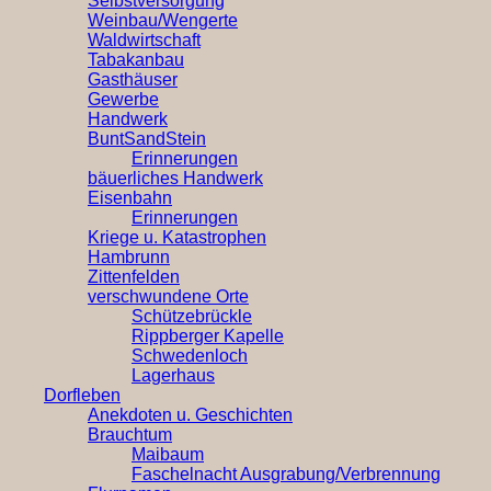
Selbstversorgung
Weinbau/Wengerte
Waldwirtschaft
Tabakanbau
Gasthäuser
Gewerbe
Handwerk
BuntSandStein
Erinnerungen
bäuerliches Handwerk
Eisenbahn
Erinnerungen
Kriege u. Katastrophen
Hambrunn
Zittenfelden
verschwundene Orte
Schützebrückle
Rippberger Kapelle
Schwedenloch
Lagerhaus
Dorfleben
Anekdoten u. Geschichten
Brauchtum
Maibaum
Faschelnacht Ausgrabung/Verbrennung