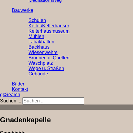
Meditationsweg
Bauwerke
Schulen
Keller/Kelterhäuser
Kelterhausmuseum
Mühlen
Tabakhallen
Backhaus
Wiesenwehre
Brunnen u. Quellen
Waschplatz
Wege u. Straßen
Gebäude
Bilder
Kontakt
gkSearch
Suchen ...
Gnadenkapelle
Geschichte