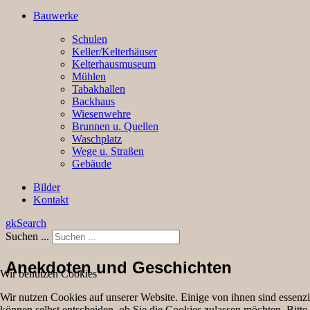
Bauwerke
Schulen
Keller/Kelterhäuser
Kelterhausmuseum
Mühlen
Tabakhallen
Backhaus
Wiesenwehre
Brunnen u. Quellen
Waschplatz
Wege u. Straßen
Gebäude
Bilder
Kontakt
gkSearch
Suchen ...
Anekdoten und Geschichten
Wir benutzen Cookies
Wir nutzen Cookies auf unserer Website. Einige von ihnen sind essenzi
können selbst entscheiden, ob Sie die Cookies zulassen möchten. Bitte