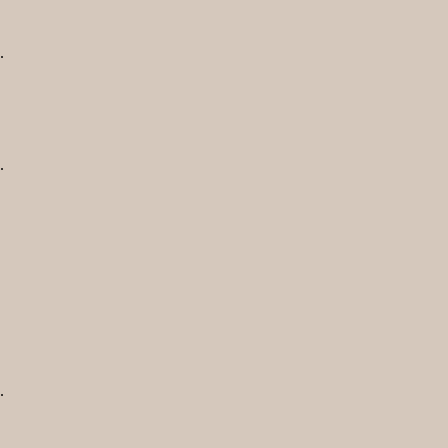
.
.
.