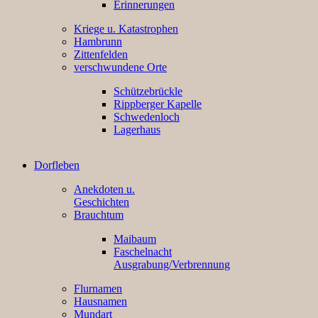
Erinnerungen
Kriege u. Katastrophen
Hambrunn
Zittenfelden
verschwundene Orte
Schützebrückle
Rippberger Kapelle
Schwedenloch
Lagerhaus
Dorfleben
Anekdoten u.
Geschichten
Brauchtum
Maibaum
Faschelnacht
Ausgrabung/Verbrennung
Flurnamen
Hausnamen
Mundart