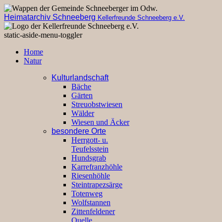
Heimatarchiv Schneeberg
Kellerfreunde Schneeberg e.V.
static-aside-menu-toggler
Home
Natur
Kulturlandschaft
Bäche
Gärten
Streuobstwiesen
Wälder
Wiesen und Äcker
besondere Orte
Herrgott- u.
Teufelsstein
Hundsgrab
Karrefranzhöhle
Riesenhöhle
Steintrapezsärge
Totenweg
Wolfstannen
Zittenfeldener
Quelle