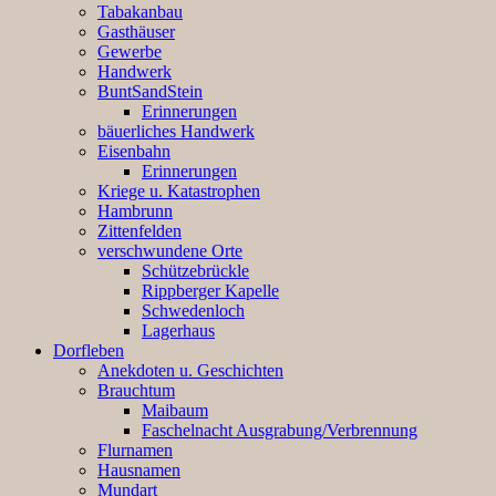
Tabakanbau
Gasthäuser
Gewerbe
Handwerk
BuntSandStein
Erinnerungen
bäuerliches Handwerk
Eisenbahn
Erinnerungen
Kriege u. Katastrophen
Hambrunn
Zittenfelden
verschwundene Orte
Schützebrückle
Rippberger Kapelle
Schwedenloch
Lagerhaus
Dorfleben
Anekdoten u. Geschichten
Brauchtum
Maibaum
Faschelnacht Ausgrabung/Verbrennung
Flurnamen
Hausnamen
Mundart