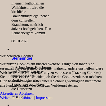
In einem katholischen
Wallfahrtsort wird die
kirchliche
Brauchtumspflege, neben
dem kulturellen
Brauchtum, natürlich
äußerst hochgehalten. Den
Schneebergern kommt…
08.10.2020
Wir benutzen Cookies
Sternsinger
Wir nutzen Cookies auf unserer Website. Einige von ihnen sind
In Schneeberg, Hambrunn
essenziell für den Betrieb der Seite, während andere uns helfen, diese
und Zittenfelden ist es
Website und die Nutzererfahrung zu verbessern (Tracking Cookies).
üblich, dass am
Sie können selbst entscheiden, ob Sie die Cookies zulassen möchten.
Dreikönigstag die
Bitte beachten Sie, dass bei einer Ablehnung womöglich nicht mehr
Sternsinger ausziehen, um
alle Funktionalitäten der Seite zur Verfügung stehen.
die Häuser zu…
Akzeptieren
Ablehnen
25.01.2025
Weitere Informationen
|
Impressum