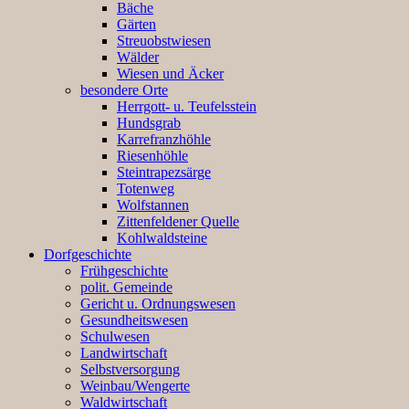
Bäche
Gärten
Streuobstwiesen
Wälder
Wiesen und Äcker
besondere Orte
Herrgott- u. Teufelsstein
Hundsgrab
Karrefranzhöhle
Riesenhöhle
Steintrapezsärge
Totenweg
Wolfstannen
Zittenfeldener Quelle
Kohlwaldsteine
Dorfgeschichte
Frühgeschichte
polit. Gemeinde
Gericht u. Ordnungswesen
Gesundheitswesen
Schulwesen
Landwirtschaft
Selbstversorgung
Weinbau/Wengerte
Waldwirtschaft