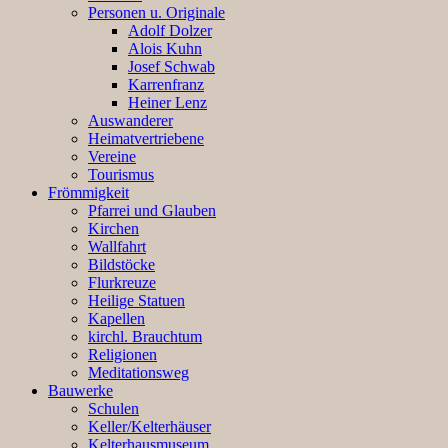
Personen u. Originale
Adolf Dolzer
Alois Kuhn
Josef Schwab
Karrenfranz
Heiner Lenz
Auswanderer
Heimatvertriebene
Vereine
Tourismus
Frömmigkeit
Pfarrei und Glauben
Kirchen
Wallfahrt
Bildstöcke
Flurkreuze
Heilige Statuen
Kapellen
kirchl. Brauchtum
Religionen
Meditationsweg
Bauwerke
Schulen
Keller/Kelterhäuser
Kelterhausmuseum