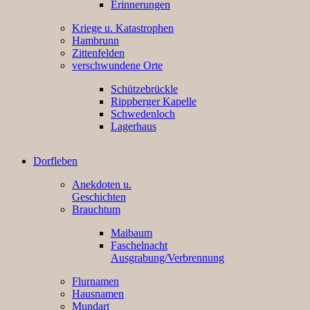
Erinnerungen
Kriege u. Katastrophen
Hambrunn
Zittenfelden
verschwundene Orte
Schützebrückle
Rippberger Kapelle
Schwedenloch
Lagerhaus
Dorfleben
Anekdoten u.
Geschichten
Brauchtum
Maibaum
Faschelnacht
Ausgrabung/Verbrennung
Flurnamen
Hausnamen
Mundart