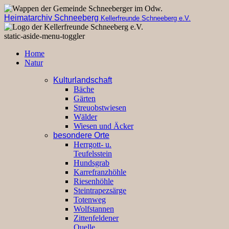
Heimatarchiv Schneeberg
Kellerfreunde Schneeberg e.V.
static-aside-menu-toggler
Home
Natur
Kulturlandschaft
Bäche
Gärten
Streuobstwiesen
Wälder
Wiesen und Äcker
besondere Orte
Herrgott- u.
Teufelsstein
Hundsgrab
Karrefranzhöhle
Riesenhöhle
Steintrapezsärge
Totenweg
Wolfstannen
Zittenfeldener
Quelle