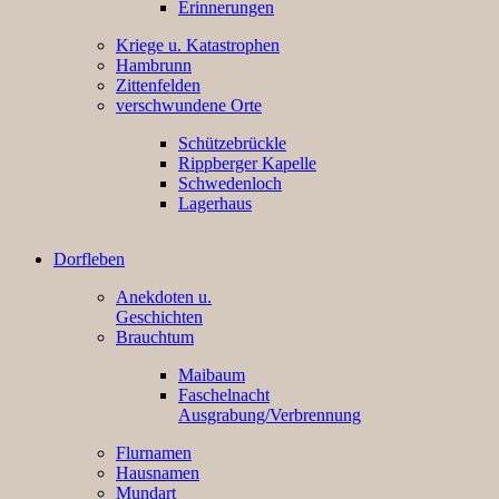
Erinnerungen
Kriege u. Katastrophen
Hambrunn
Zittenfelden
verschwundene Orte
Schützebrückle
Rippberger Kapelle
Schwedenloch
Lagerhaus
Dorfleben
Anekdoten u.
Geschichten
Brauchtum
Maibaum
Faschelnacht
Ausgrabung/Verbrennung
Flurnamen
Hausnamen
Mundart