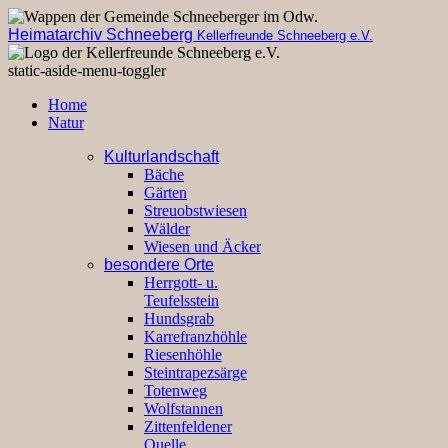
Heimatarchiv Schneeberg
Kellerfreunde Schneeberg e.V.
static-aside-menu-toggler
Home
Natur
Kulturlandschaft
Bäche
Gärten
Streuobstwiesen
Wälder
Wiesen und Äcker
besondere Orte
Herrgott- u.
Teufelsstein
Hundsgrab
Karrefranzhöhle
Riesenhöhle
Steintrapezsärge
Totenweg
Wolfstannen
Zittenfeldener
Quelle