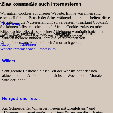
Das könnte Sie auch interessieren
Wir benutzen Cookies
Wir nutzen Cookies auf unserer Website. Einige von ihnen sind
essenziell für den Betrieb der Seite, während andere uns helfen, diese
Website und die Nutzererfahrung zu verbessern (Tracking Cookies).
Totenweg
Sie können selbst entscheiden, ob Sie die Cookies zulassen möchten.
Bitte beachten Sie, dass bei einer Ablehnung womöglich nicht mehr
Auf dem „Totenweg“ zwischen Zittenfelden und Amorbach
alle Funktionalitäten der Seite zur Verfügung stehen.
wurden mehrere hundert Jahre die Verstorbenen von
Zittenfelden zum Friedhof nach Amorbach gebracht...
Akzeptieren
Ablehnen
Weitere Informationen
|
Impressum
Wälder
Sehr geehrte Besucher, dieser Teil der Website befindet sich
aktuell noch im Aufbau. In den nächsten Wochen oder Monaten
wird der Inhalt...
Herrgott- und Teu…
Am Schneeberger Winterberg liegen mit „Teufelstein“ und
„Herrgottstein“ zwei große, zerklüftete Felsen, um die sich eine