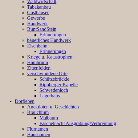
Waldwirtschaft
Tabakanbau
Gasthäuser
Gewerbe
Handwerk
BuntSandStein
Erinnerungen
bäuerliches Handwerk
Eisenbahn
Erinnerungen
Kriege u. Katastrophen
Hambrunn
Zittenfelden
verschwundene Orte
Schützebrückle
Rippberger Kapelle
Schwedenloch
Lagerhaus
Dorfleben
Anekdoten u. Geschichten
Brauchtum
Maibaum
Faschelnacht Ausgrabung/Verbrennung
Flurnamen
Hausnamen