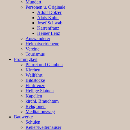
Mundart
Personen u. Originale
Adolf Dolzer
Alois Kuhn
Josef Schwab
Karrenfranz
Heiner Lenz
Auswanderer
Heimatvertriebene
Vereine
Tourismus
Frömmigkeit
Pfarrei und Glauben
Kirchen
Wallfahrt
Bildstöcke
Flurkreuze
Heilige Statuen
Kapellen
kirchl. Brauchtum
Religionen
Meditationsweg
Bauwerke
Schulen
Keller/Kelterhäuser