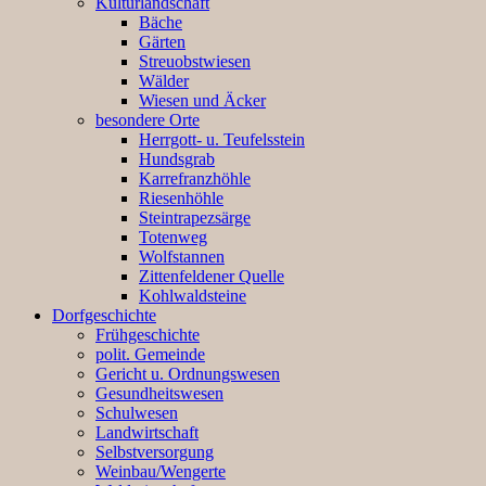
Kulturlandschaft
Bäche
Gärten
Streuobstwiesen
Wälder
Wiesen und Äcker
besondere Orte
Herrgott- u. Teufelsstein
Hundsgrab
Karrefranzhöhle
Riesenhöhle
Steintrapezsärge
Totenweg
Wolfstannen
Zittenfeldener Quelle
Kohlwaldsteine
Dorfgeschichte
Frühgeschichte
polit. Gemeinde
Gericht u. Ordnungswesen
Gesundheitswesen
Schulwesen
Landwirtschaft
Selbstversorgung
Weinbau/Wengerte