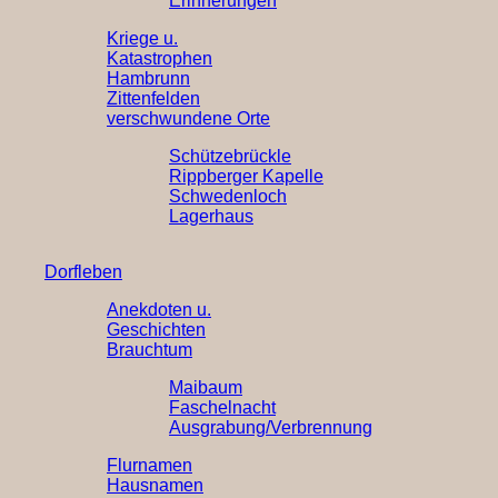
Erinnerungen
Kriege u.
Katastrophen
Hambrunn
Zittenfelden
verschwundene Orte
Schützebrückle
Rippberger Kapelle
Schwedenloch
Lagerhaus
Dorfleben
Anekdoten u.
Geschichten
Brauchtum
Maibaum
Faschelnacht
Ausgrabung/Verbrennung
Flurnamen
Hausnamen