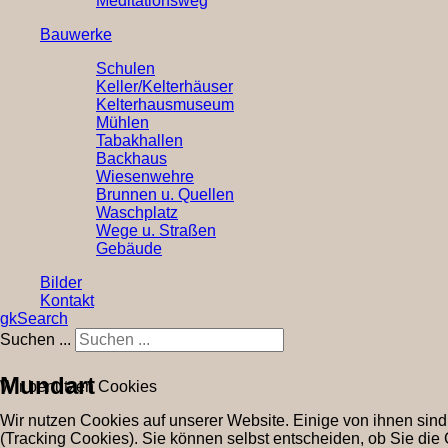
Meditationsweg
Bauwerke
Schulen
Keller/Kelterhäuser
Kelterhausmuseum
Mühlen
Tabakhallen
Backhaus
Wiesenwehre
Brunnen u. Quellen
Waschplatz
Wege u. Straßen
Gebäude
Bilder
Kontakt
gkSearch
Suchen ...
Mundart
Wir benutzen Cookies
Wir nutzen Cookies auf unserer Website. Einige von ihnen sind
(Tracking Cookies). Sie können selbst entscheiden, ob Sie die