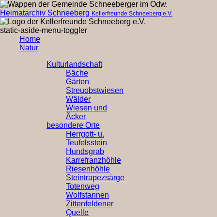
Heimatarchiv Schneeberg
Kellerfreunde Schneeberg e.V.
static-aside-menu-toggler
Home
Natur
Kulturlandschaft
Bäche
Gärten
Streuobstwiesen
Wälder
Wiesen und
Äcker
besondere Orte
Herrgott- u.
Teufelsstein
Hundsgrab
Karrefranzhöhle
Riesenhöhle
Steintrapezsärge
Totenweg
Wolfstannen
Zittenfeldener
Quelle