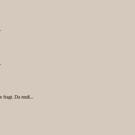
.
.
 fragt. Da muß...