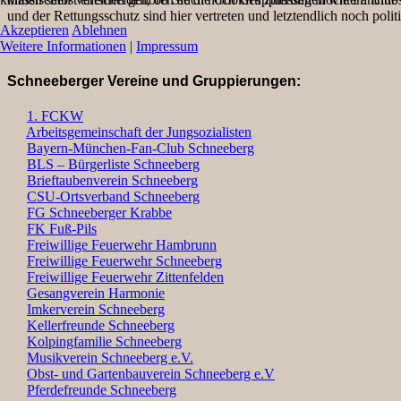
und der Rettungsschutz sind hier vertreten und letztendlich noch poli
Akzeptieren
Ablehnen
Weitere Informationen
|
Impressum
Schneeberger Vereine und Gruppierungen:
1. FCKW
Arbeitsgemeinschaft der Jungsozialisten
Bayern-München-Fan-Club Schneeberg
BLS – Bürgerliste Schneeberg
Brieftaubenverein Schneeberg
CSU-Ortsverband Schneeberg
FG Schneeberger Krabbe
FK Fuß-Pils
Freiwillige Feuerwehr Hambrunn
Freiwillige Feuerwehr Schneeberg
Freiwillige Feuerwehr Zittenfelden
Gesangverein Harmonie
Imkerverein Schneeberg
Kellerfreunde Schneeberg
Kolpingfamilie Schneeberg
Musikverein Schneeberg e.V.
Obst- und Gartenbauverein Schneeberg e.V
Pferdefreunde Schneeberg