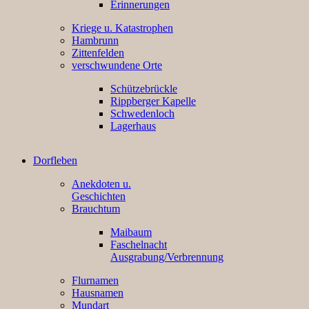
Erinnerungen
Kriege u. Katastrophen
Hambrunn
Zittenfelden
verschwundene Orte
Schützebrückle
Rippberger Kapelle
Schwedenloch
Lagerhaus
Dorfleben
Anekdoten u.
Geschichten
Brauchtum
Maibaum
Faschelnacht
Ausgrabung/Verbrennung
Flurnamen
Hausnamen
Mundart