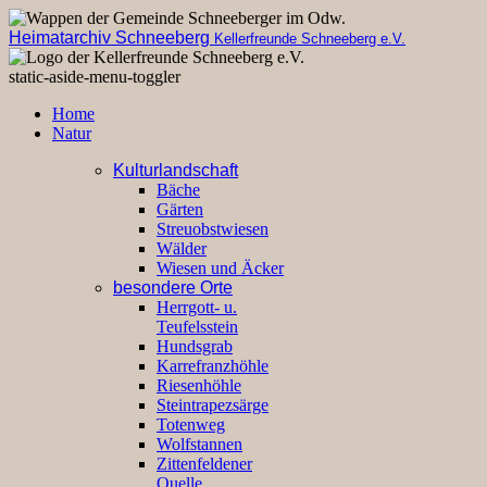
Heimatarchiv Schneeberg
Kellerfreunde Schneeberg e.V.
static-aside-menu-toggler
Home
Natur
Kulturlandschaft
Bäche
Gärten
Streuobstwiesen
Wälder
Wiesen und Äcker
besondere Orte
Herrgott- u.
Teufelsstein
Hundsgrab
Karrefranzhöhle
Riesenhöhle
Steintrapezsärge
Totenweg
Wolfstannen
Zittenfeldener
Quelle