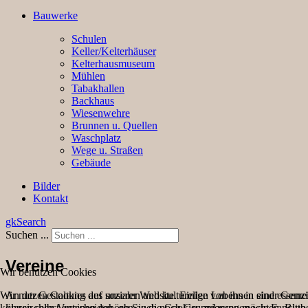
Bauwerke
Schulen
Keller/Kelterhäuser
Kelterhausmuseum
Mühlen
Tabakhallen
Backhaus
Wiesenwehre
Brunnen u. Quellen
Waschplatz
Wege u. Straßen
Gebäude
Bilder
Kontakt
gkSearch
Suchen ...
Vereine
Wir benutzen Cookies
An der Gestaltung des sozialen und kulturellen Lebens in einer Geme
Wir nutzen Cookies auf unserer Website. Einige von ihnen sind essenzi
klassischen Vereinen gehören auch noch Gruppierungen wie Fanclubs
können selbst entscheiden, ob Sie die Cookies zulassen möchten. Bitte