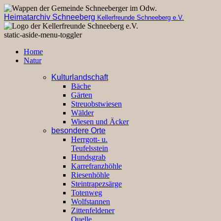
Heimatarchiv Schneeberg
Kellerfreunde Schneeberg e.V.
static-aside-menu-toggler
Home
Natur
Kulturlandschaft
Bäche
Gärten
Streuobstwiesen
Wälder
Wiesen und Äcker
besondere Orte
Herrgott- u.
Teufelsstein
Hundsgrab
Karrefranzhöhle
Riesenhöhle
Steintrapezsärge
Totenweg
Wolfstannen
Zittenfeldener
Quelle