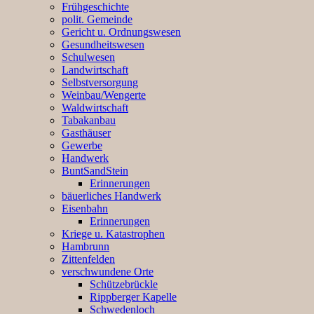
Frühgeschichte
polit. Gemeinde
Gericht u. Ordnungswesen
Gesundheitswesen
Schulwesen
Landwirtschaft
Selbstversorgung
Weinbau/Wengerte
Waldwirtschaft
Tabakanbau
Gasthäuser
Gewerbe
Handwerk
BuntSandStein
Erinnerungen
bäuerliches Handwerk
Eisenbahn
Erinnerungen
Kriege u. Katastrophen
Hambrunn
Zittenfelden
verschwundene Orte
Schützebrückle
Rippberger Kapelle
Schwedenloch