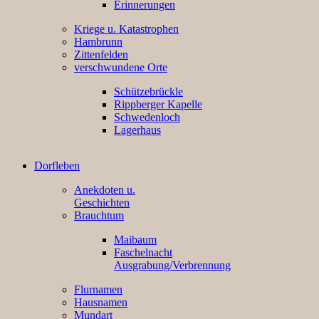
Erinnerungen
Kriege u. Katastrophen
Hambrunn
Zittenfelden
verschwundene Orte
Schützebrückle
Rippberger Kapelle
Schwedenloch
Lagerhaus
Dorfleben
Anekdoten u.
Geschichten
Brauchtum
Maibaum
Faschelnacht
Ausgrabung/Verbrennung
Flurnamen
Hausnamen
Mundart