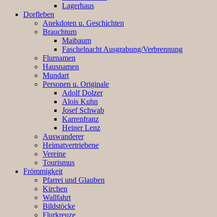
Lagerhaus
Dorfleben
Anekdoten u. Geschichten
Brauchtum
Maibaum
Faschelnacht Ausgrabung/Verbrennung
Flurnamen
Hausnamen
Mundart
Personen u. Originale
Adolf Dolzer
Alois Kuhn
Josef Schwab
Karrenfranz
Heiner Lenz
Auswanderer
Heimatvertriebene
Vereine
Tourismus
Frömmigkeit
Pfarrei und Glauben
Kirchen
Wallfahrt
Bildstöcke
Flurkreuze