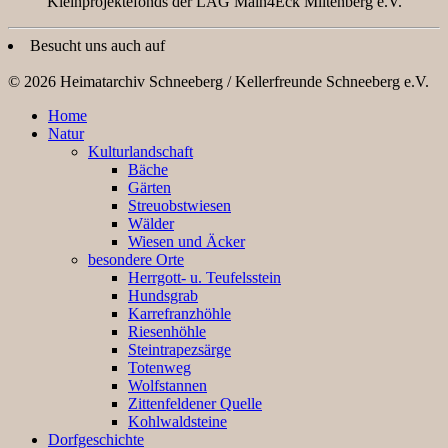
Kleinprojektefonds der LAG Main4Eck Miltenberg e.V.
Besucht uns auch auf
© 2026 Heimatarchiv Schneeberg / Kellerfreunde Schneeberg e.V.
Home
Natur
Kulturlandschaft
Bäche
Gärten
Streuobstwiesen
Wälder
Wiesen und Äcker
besondere Orte
Herrgott- u. Teufelsstein
Hundsgrab
Karrefranzhöhle
Riesenhöhle
Steintrapezsärge
Totenweg
Wolfstannen
Zittenfeldener Quelle
Kohlwaldsteine
Dorfgeschichte