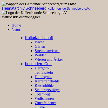
Heimatarchiv Schneeberg
Kellerfreunde Schneeberg e.V.
static-aside-menu-toggler
Home
Natur
Kulturlandschaft
Bäche
Gärten
Streuobstwiesen
Wälder
Wiesen und Äcker
besondere Orte
Herrgott- u.
Teufelsstein
Hundsgrab
Karrefranzhöhle
Riesenhöhle
Steintrapezsärge
Totenweg
Wolfstannen
Zittenfeldener
Quelle