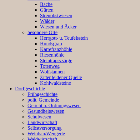
Bäche
Gärten
Streuobstwiesen
Wälder
Wiesen und Äcker
besondere Orte
Herrgott- u. Teufelsstein
Hundsgrab
Karrefranzhöhle
Riesenhöhle
Steintrapezsärge
Totenweg
Wolfstannen
Zittenfeldener Quelle
Kohlwaldsteine
Dorfgeschichte
Frühgeschichte
polit. Gemeinde
Gericht u. Ordnungswesen
Gesundheitswesen
Schulwesen
Landwirtschaft
Selbstversorgung
Weinbau/Wengerte
Waldwirtschaft