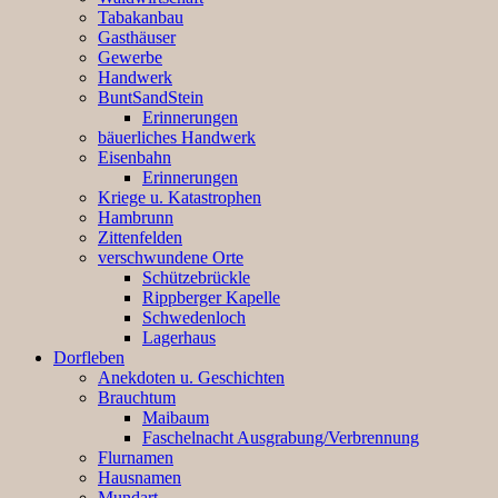
Tabakanbau
Gasthäuser
Gewerbe
Handwerk
BuntSandStein
Erinnerungen
bäuerliches Handwerk
Eisenbahn
Erinnerungen
Kriege u. Katastrophen
Hambrunn
Zittenfelden
verschwundene Orte
Schützebrückle
Rippberger Kapelle
Schwedenloch
Lagerhaus
Dorfleben
Anekdoten u. Geschichten
Brauchtum
Maibaum
Faschelnacht Ausgrabung/Verbrennung
Flurnamen
Hausnamen
Mundart