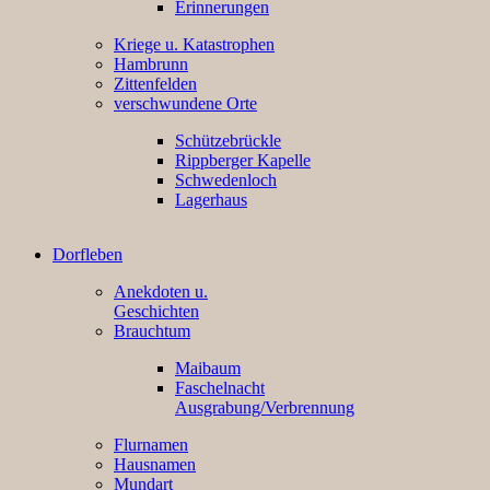
Erinnerungen
Kriege u. Katastrophen
Hambrunn
Zittenfelden
verschwundene Orte
Schützebrückle
Rippberger Kapelle
Schwedenloch
Lagerhaus
Dorfleben
Anekdoten u.
Geschichten
Brauchtum
Maibaum
Faschelnacht
Ausgrabung/Verbrennung
Flurnamen
Hausnamen
Mundart