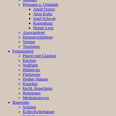
Personen u. Originale
Adolf Dolzer
Alois Kuhn
Josef Schwab
Karrenfranz
Heiner Lenz
Auswanderer
Heimatvertriebene
Vereine
Tourismus
Frömmigkeit
Pfarrei und Glauben
Kirchen
Wallfahrt
Bildstöcke
Flurkreuze
Heilige Statuen
Kapellen
kirchl. Brauchtum
Religionen
Meditationsweg
Bauwerke
Schulen
Keller/Kelterhäuser