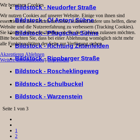
Wir benutzen Cookies
Bildstock - Neudorfer Straße
Wir nutzen Cookies auf unserer Website. Einige von ihnen sind
Bildstock - Öl Antoni Sühne
essenziell für den Betrieb der Seite, während andere uns helfen, diese
Website und die Nutzererfahrung zu verbessern (Tracking Cookies).
Sie können selbst entscheiden, ob Sie die Cookies zulassen möchten.
Bildstock - Pflugschar Sühne
Bitte beachten Sie, dass bei einer Ablehnung womöglich nicht mehr
alle Funktionalitäten der Seite zur Verfügung stehen.
Bildstock - Richtung Zittenfelden
Akzeptieren
Ablehnen
Bildstock - Rippberger Straße
Weitere Informationen
|
Impressum
Bildstock - Roscheklingeweg
Bildstock - Schulbuckel
Bildstock - Warzenstein
Seite 1 von 3
1
2