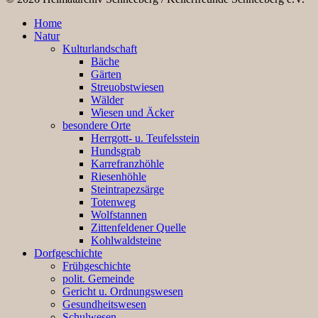
Home
Natur
Kulturlandschaft
Bäche
Gärten
Streuobstwiesen
Wälder
Wiesen und Äcker
besondere Orte
Herrgott- u. Teufelsstein
Hundsgrab
Karrefranzhöhle
Riesenhöhle
Steintrapezsärge
Totenweg
Wolfstannen
Zittenfeldener Quelle
Kohlwaldsteine
Dorfgeschichte
Frühgeschichte
polit. Gemeinde
Gericht u. Ordnungswesen
Gesundheitswesen
Schulwesen