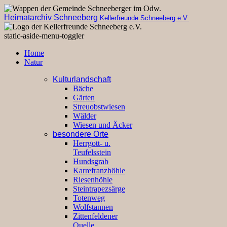
Heimatarchiv Schneeberg
Kellerfreunde Schneeberg e.V.
static-aside-menu-toggler
Home
Natur
Kulturlandschaft
Bäche
Gärten
Streuobstwiesen
Wälder
Wiesen und Äcker
besondere Orte
Herrgott- u.
Teufelsstein
Hundsgrab
Karrefranzhöhle
Riesenhöhle
Steintrapezsärge
Totenweg
Wolfstannen
Zittenfeldener
Quelle