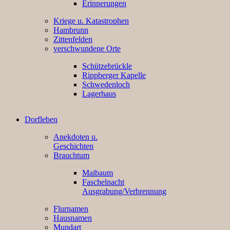
Erinnerungen
Kriege u. Katastrophen
Hambrunn
Zittenfelden
verschwundene Orte
Schützebrückle
Rippberger Kapelle
Schwedenloch
Lagerhaus
Dorfleben
Anekdoten u.
Geschichten
Brauchtum
Maibaum
Faschelnacht
Ausgrabung/Verbrennung
Flurnamen
Hausnamen
Mundart