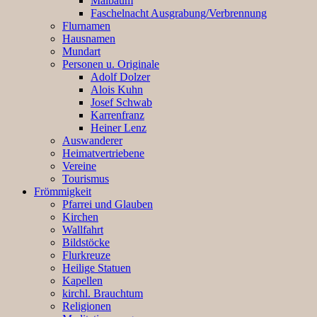
Maibaum
Faschelnacht Ausgrabung/Verbrennung
Flurnamen
Hausnamen
Mundart
Personen u. Originale
Adolf Dolzer
Alois Kuhn
Josef Schwab
Karrenfranz
Heiner Lenz
Auswanderer
Heimatvertriebene
Vereine
Tourismus
Frömmigkeit
Pfarrei und Glauben
Kirchen
Wallfahrt
Bildstöcke
Flurkreuze
Heilige Statuen
Kapellen
kirchl. Brauchtum
Religionen