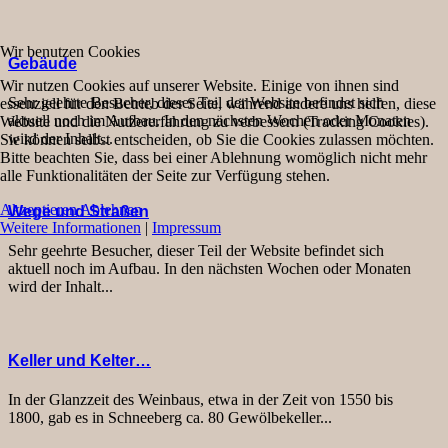
Wir benutzen Cookies
Gebäude
Wir nutzen Cookies auf unserer Website. Einige von ihnen sind
Sehr geehrte Besucher, dieser Teil der Website befindet sich
essenziell für den Betrieb der Seite, während andere uns helfen, diese
aktuell noch im Aufbau. In den nächsten Wochen oder Monaten
Website und die Nutzererfahrung zu verbessern (Tracking Cookies).
wird der Inhalt...
Sie können selbst entscheiden, ob Sie die Cookies zulassen möchten.
Bitte beachten Sie, dass bei einer Ablehnung womöglich nicht mehr
alle Funktionalitäten der Seite zur Verfügung stehen.
Akzeptieren
Ablehnen
Wege und Straßen
Weitere Informationen
|
Impressum
Sehr geehrte Besucher, dieser Teil der Website befindet sich
aktuell noch im Aufbau. In den nächsten Wochen oder Monaten
wird der Inhalt...
Keller und Kelter…
In der Glanzzeit des Weinbaus, etwa in der Zeit von 1550 bis
1800, gab es in Schneeberg ca. 80 Gewölbekeller...