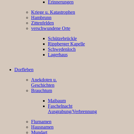
Erinnerungen
Kriege u. Katastrophen
Hambrunn
Zittenfelden
verschwundene Orte
Schützebrückle
Rippberger Kapelle
Schwedenloch
Lagerhaus
Dorfleben
Anekdoten u.
Geschichten
Brauchtum
Maibaum
Faschelnacht
Ausgrabung/Verbrennung
Flurnamen
Hausnamen
Mundart