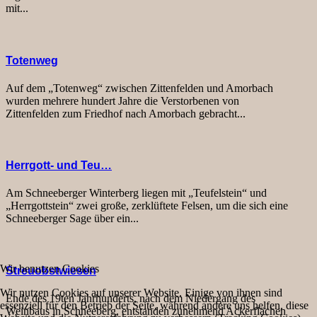
mit...
Totenweg
Auf dem „Totenweg“ zwischen Zittenfelden und Amorbach
wurden mehrere hundert Jahre die Verstorbenen von
Zittenfelden zum Friedhof nach Amorbach gebracht...
Herrgott- und Teu…
Am Schneeberger Winterberg liegen mit „Teufelstein“ und
„Herrgottstein“ zwei große, zerklüftete Felsen, um die sich eine
Schneeberger Sage über ein...
Wir benutzen Cookies
Streuobstwiesen
Wir nutzen Cookies auf unserer Website. Einige von ihnen sind
Ende des 19ten Jahrhunderts, nach dem Niedergang des
essenziell für den Betrieb der Seite, während andere uns helfen, diese
Weinbaus in Schneeberg, entstanden zunehmend Ackerflächen