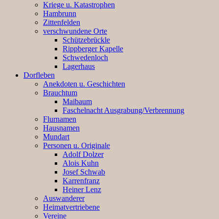
Kriege u. Katastrophen
Hambrunn
Zittenfelden
verschwundene Orte
Schützebrückle
Rippberger Kapelle
Schwedenloch
Lagerhaus
Dorfleben
Anekdoten u. Geschichten
Brauchtum
Maibaum
Faschelnacht Ausgrabung/Verbrennung
Flurnamen
Hausnamen
Mundart
Personen u. Originale
Adolf Dolzer
Alois Kuhn
Josef Schwab
Karrenfranz
Heiner Lenz
Auswanderer
Heimatvertriebene
Vereine