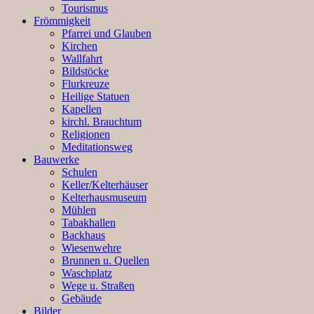
Tourismus
Frömmigkeit
Pfarrei und Glauben
Kirchen
Wallfahrt
Bildstöcke
Flurkreuze
Heilige Statuen
Kapellen
kirchl. Brauchtum
Religionen
Meditationsweg
Bauwerke
Schulen
Keller/Kelterhäuser
Kelterhausmuseum
Mühlen
Tabakhallen
Backhaus
Wiesenwehre
Brunnen u. Quellen
Waschplatz
Wege u. Straßen
Gebäude
Bilder