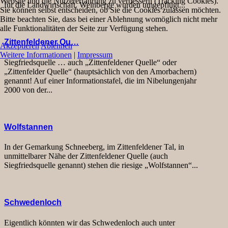
Website und die Nutzererfahrung zu verbessern (Tracking Cookies).
für die Landwirtschaft. Weinberge wurden umgepflügt...
Sie können selbst entscheiden, ob Sie die Cookies zulassen möchten.
Bitte beachten Sie, dass bei einer Ablehnung womöglich nicht mehr
alle Funktionalitäten der Seite zur Verfügung stehen.
Zittenfeldener Qu…
Akzeptieren
Ablehnen
Weitere Informationen
|
Impressum
Siegfriedsquelle … auch „Zittenfeldener Quelle“ oder
„Zittenfelder Quelle“ (hauptsächlich von den Amorbachern)
genannt! Auf einer Informationstafel, die im Nibelungenjahr
2000 von der...
Wolfstannen
In der Gemarkung Schneeberg, im Zittenfeldener Tal, in
unmittelbarer Nähe der Zittenfeldener Quelle (auch
Siegfriedsquelle genannt) stehen die riesige „Wolfstannen“...
Schwedenloch
Eigentlich könnten wir das Schwedenloch auch unter