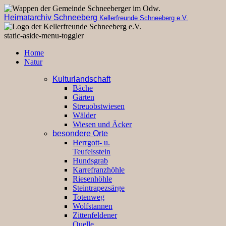
Heimatarchiv Schneeberg
Kellerfreunde Schneeberg e.V.
static-aside-menu-toggler
Home
Natur
Kulturlandschaft
Bäche
Gärten
Streuobstwiesen
Wälder
Wiesen und Äcker
besondere Orte
Herrgott- u.
Teufelsstein
Hundsgrab
Karrefranzhöhle
Riesenhöhle
Steintrapezsärge
Totenweg
Wolfstannen
Zittenfeldener
Quelle