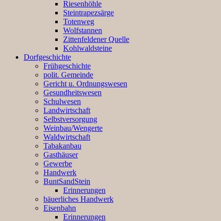
Riesenhöhle
Steintrapezsärge
Totenweg
Wolfstannen
Zittenfeldener Quelle
Kohlwaldsteine
Dorfgeschichte
Frühgeschichte
polit. Gemeinde
Gericht u. Ordnungswesen
Gesundheitswesen
Schulwesen
Landwirtschaft
Selbstversorgung
Weinbau/Wengerte
Waldwirtschaft
Tabakanbau
Gasthäuser
Gewerbe
Handwerk
BuntSandStein
Erinnerungen
bäuerliches Handwerk
Eisenbahn
Erinnerungen