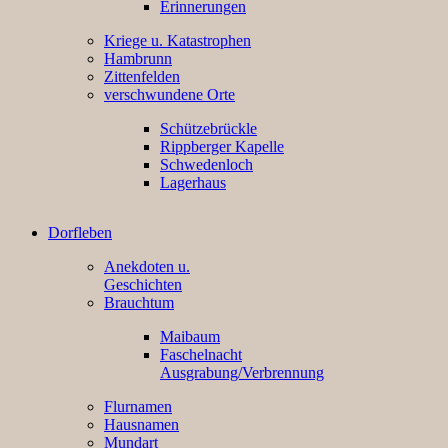
Erinnerungen
Kriege u. Katastrophen
Hambrunn
Zittenfelden
verschwundene Orte
Schützebrückle
Rippberger Kapelle
Schwedenloch
Lagerhaus
Dorfleben
Anekdoten u.
Geschichten
Brauchtum
Maibaum
Faschelnacht
Ausgrabung/Verbrennung
Flurnamen
Hausnamen
Mundart