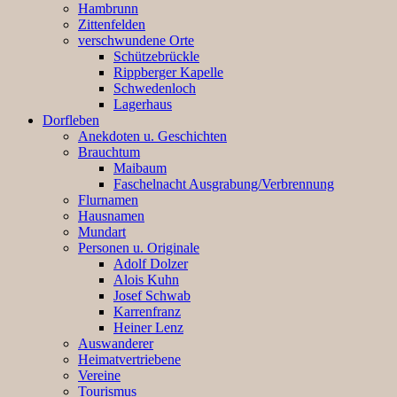
Hambrunn
Zittenfelden
verschwundene Orte
Schützebrückle
Rippberger Kapelle
Schwedenloch
Lagerhaus
Dorfleben
Anekdoten u. Geschichten
Brauchtum
Maibaum
Faschelnacht Ausgrabung/Verbrennung
Flurnamen
Hausnamen
Mundart
Personen u. Originale
Adolf Dolzer
Alois Kuhn
Josef Schwab
Karrenfranz
Heiner Lenz
Auswanderer
Heimatvertriebene
Vereine
Tourismus