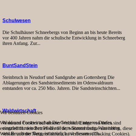
Schulwesen
Die Schulhäuser Schneebergs von Beginn an bis heute Bereits
vor 400 Jahren nahm die schulische Entwicklung in Schneeberg
ihren Anfang. Zur...
BuntSandStein
Steinbruch in Neudorf und Sandgrube am Gottersberg Die
Ablagerungen des Sandsteinsediments im Odenwaldraum
entstanden vor ca. 250 Mio. Jahren. Die Sandsteinschichten...
Waldwirtschaft
Wir benutzen Cookies
Wald-und Forstwirtschaft Die Geschichte unseres Dorfes,
Wir nutzen Cookies auf unserer Website. Einige von ihnen sind
eingebettet zwischen Wald auf dem Sommerberg, Winterberg
essenziell für den Betrieb der Seite, während andere uns helfen, diese
und Beuchener Berg, ist natürlich mit diesem auch...
Website und die Nutzererfahrung zu verbessern (Tracking Cookies).