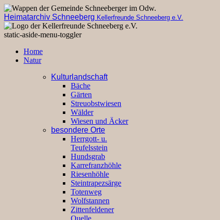
Heimatarchiv Schneeberg
Kellerfreunde Schneeberg e.V.
static-aside-menu-toggler
Home
Natur
Kulturlandschaft
Bäche
Gärten
Streuobstwiesen
Wälder
Wiesen und Äcker
besondere Orte
Herrgott- u.
Teufelsstein
Hundsgrab
Karrefranzhöhle
Riesenhöhle
Steintrapezsärge
Totenweg
Wolfstannen
Zittenfeldener
Quelle