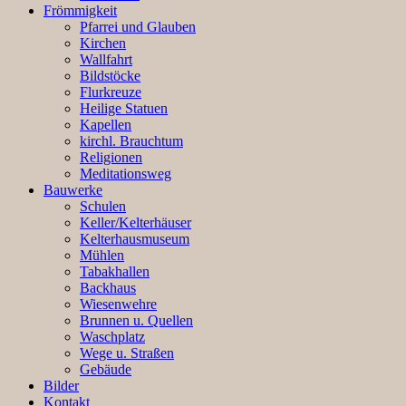
Frömmigkeit
Pfarrei und Glauben
Kirchen
Wallfahrt
Bildstöcke
Flurkreuze
Heilige Statuen
Kapellen
kirchl. Brauchtum
Religionen
Meditationsweg
Bauwerke
Schulen
Keller/Kelterhäuser
Kelterhausmuseum
Mühlen
Tabakhallen
Backhaus
Wiesenwehre
Brunnen u. Quellen
Waschplatz
Wege u. Straßen
Gebäude
Bilder
Kontakt