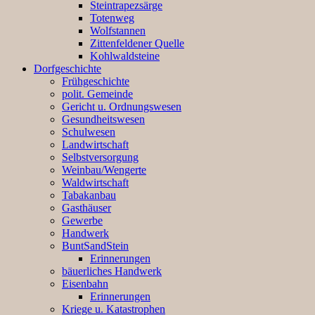
Steintrapezsärge
Totenweg
Wolfstannen
Zittenfeldener Quelle
Kohlwaldsteine
Dorfgeschichte
Frühgeschichte
polit. Gemeinde
Gericht u. Ordnungswesen
Gesundheitswesen
Schulwesen
Landwirtschaft
Selbstversorgung
Weinbau/Wengerte
Waldwirtschaft
Tabakanbau
Gasthäuser
Gewerbe
Handwerk
BuntSandStein
Erinnerungen
bäuerliches Handwerk
Eisenbahn
Erinnerungen
Kriege u. Katastrophen