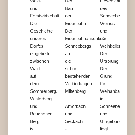
Wald-
Der
Geschichte
und
Bau
des
Forstwirtschaft
der
Schneeberger
Die
Eisenbahn
Weines
Geschichte
Der
und
unseres
Eisenbahnanschluß
der
Dorfes,
Schneebergs
Weinkeller
eingebettet
an
Der
zwischen
die
Ursprung
Wald
schon
Der
auf
bestehenden
Grund
dem
Verbindungen
für
Sommerberg,
Miltenberg
Weinanbau
Winterberg
-
in
und
Amorbach
Schneeberg
Beuchener
und
und
Berg,
Seckach
Umgebung
ist
-
liegt