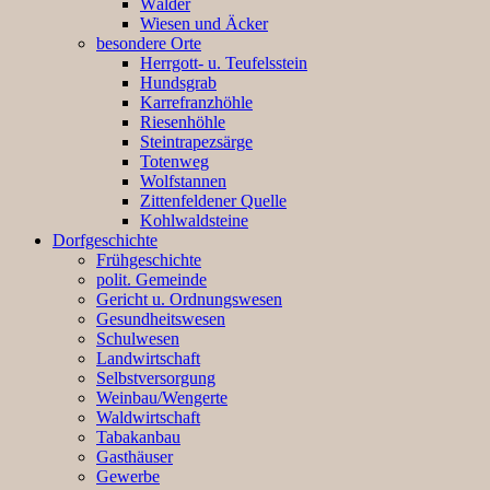
Wälder
Wiesen und Äcker
besondere Orte
Herrgott- u. Teufelsstein
Hundsgrab
Karrefranzhöhle
Riesenhöhle
Steintrapezsärge
Totenweg
Wolfstannen
Zittenfeldener Quelle
Kohlwaldsteine
Dorfgeschichte
Frühgeschichte
polit. Gemeinde
Gericht u. Ordnungswesen
Gesundheitswesen
Schulwesen
Landwirtschaft
Selbstversorgung
Weinbau/Wengerte
Waldwirtschaft
Tabakanbau
Gasthäuser
Gewerbe