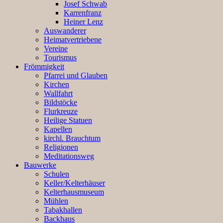
Josef Schwab
Karrenfranz
Heiner Lenz
Auswanderer
Heimatvertriebene
Vereine
Tourismus
Frömmigkeit
Pfarrei und Glauben
Kirchen
Wallfahrt
Bildstöcke
Flurkreuze
Heilige Statuen
Kapellen
kirchl. Brauchtum
Religionen
Meditationsweg
Bauwerke
Schulen
Keller/Kelterhäuser
Kelterhausmuseum
Mühlen
Tabakhallen
Backhaus