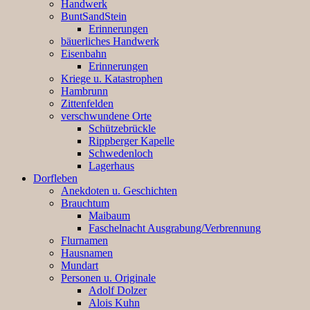
Handwerk
BuntSandStein
Erinnerungen
bäuerliches Handwerk
Eisenbahn
Erinnerungen
Kriege u. Katastrophen
Hambrunn
Zittenfelden
verschwundene Orte
Schützebrückle
Rippberger Kapelle
Schwedenloch
Lagerhaus
Dorfleben
Anekdoten u. Geschichten
Brauchtum
Maibaum
Faschelnacht Ausgrabung/Verbrennung
Flurnamen
Hausnamen
Mundart
Personen u. Originale
Adolf Dolzer
Alois Kuhn