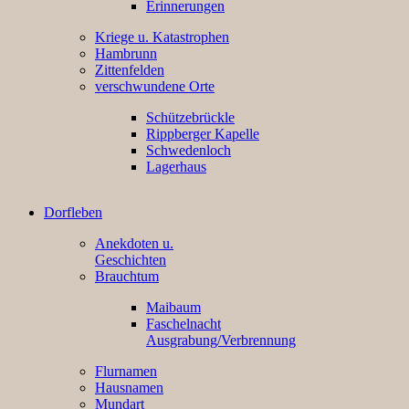
Erinnerungen
Kriege u. Katastrophen
Hambrunn
Zittenfelden
verschwundene Orte
Schützebrückle
Rippberger Kapelle
Schwedenloch
Lagerhaus
Dorfleben
Anekdoten u.
Geschichten
Brauchtum
Maibaum
Faschelnacht
Ausgrabung/Verbrennung
Flurnamen
Hausnamen
Mundart