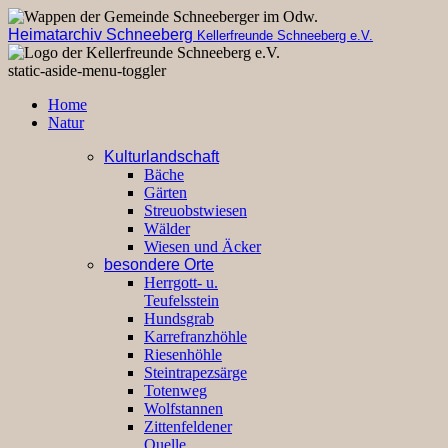
Heimatarchiv Schneeberg
Kellerfreunde Schneeberg e.V.
static-aside-menu-toggler
Home
Natur
Kulturlandschaft
Bäche
Gärten
Streuobstwiesen
Wälder
Wiesen und Äcker
besondere Orte
Herrgott- u.
Teufelsstein
Hundsgrab
Karrefranzhöhle
Riesenhöhle
Steintrapezsärge
Totenweg
Wolfstannen
Zittenfeldener
Quelle