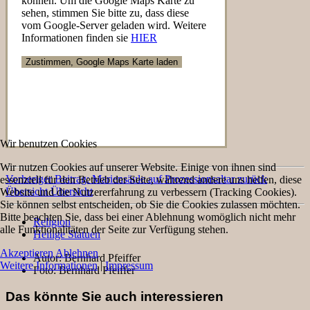
können. Um die Google Maps Karte zu
sehen, stimmen Sie bitte zu, dass diese
vom Google-Server geladen wird. Weitere
Informationen finden sie
HIER
Wir benutzen Cookies
Wir nutzen Cookies auf unserer Website. Einige von ihnen sind
Vorheriger Beitrag: Mariensäule auf Prozessionsaltar
zurück
essenziell für den Betrieb der Seite, während andere uns helfen, diese
Übersicht
Übersicht
Website und die Nutzererfahrung zu verbessern (Tracking Cookies).
Sie können selbst entscheiden, ob Sie die Cookies zulassen möchten.
Bitte beachten Sie, dass bei einer Ablehnung womöglich nicht mehr
Religion
alle Funktionalitäten der Seite zur Verfügung stehen.
Heilige Statuen
Akzeptieren
Ablehnen
Autor:
Bernhard Pfeiffer
Weitere Informationen
|
Impressum
Foto:
Bernhard Pfeiffer
Das könnte Sie auch interessieren