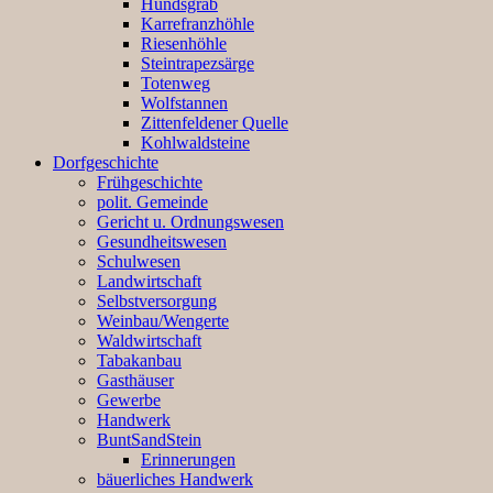
Hundsgrab
Karrefranzhöhle
Riesenhöhle
Steintrapezsärge
Totenweg
Wolfstannen
Zittenfeldener Quelle
Kohlwaldsteine
Dorfgeschichte
Frühgeschichte
polit. Gemeinde
Gericht u. Ordnungswesen
Gesundheitswesen
Schulwesen
Landwirtschaft
Selbstversorgung
Weinbau/Wengerte
Waldwirtschaft
Tabakanbau
Gasthäuser
Gewerbe
Handwerk
BuntSandStein
Erinnerungen
bäuerliches Handwerk