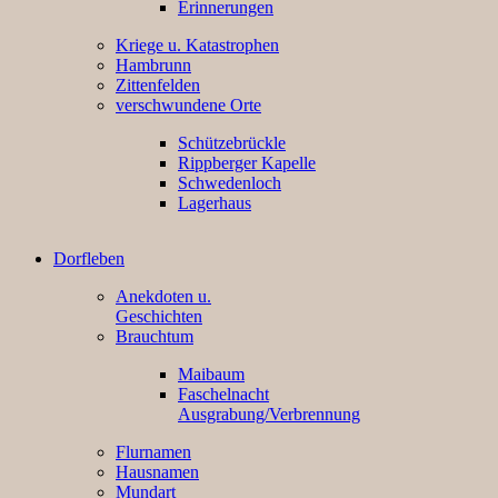
Erinnerungen
Kriege u. Katastrophen
Hambrunn
Zittenfelden
verschwundene Orte
Schützebrückle
Rippberger Kapelle
Schwedenloch
Lagerhaus
Dorfleben
Anekdoten u.
Geschichten
Brauchtum
Maibaum
Faschelnacht
Ausgrabung/Verbrennung
Flurnamen
Hausnamen
Mundart