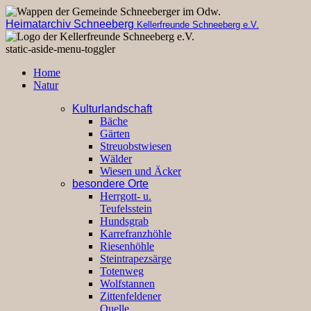
Heimatarchiv Schneeberg
Kellerfreunde Schneeberg e.V.
static-aside-menu-toggler
Home
Natur
Kulturlandschaft
Bäche
Gärten
Streuobstwiesen
Wälder
Wiesen und Äcker
besondere Orte
Herrgott- u.
Teufelsstein
Hundsgrab
Karrefranzhöhle
Riesenhöhle
Steintrapezsärge
Totenweg
Wolfstannen
Zittenfeldener
Quelle