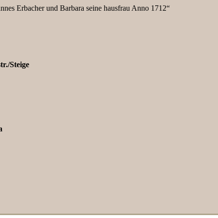
ohannes Erbacher und Barbara seine hausfrau Anno 1712“
r./Steige
a