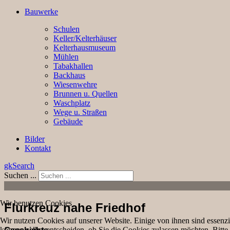
Bauwerke
Schulen
Keller/Kelterhäuser
Kelterhausmuseum
Mühlen
Tabakhallen
Backhaus
Wiesenwehre
Brunnen u. Quellen
Waschplatz
Wege u. Straßen
Gebäude
Bilder
Kontakt
gkSearch
Suchen ...
Wir benutzen Cookies
Flurkreuz nahe Friedhof
Wir nutzen Cookies auf unserer Website. Einige von ihnen sind essenzi
können selbst entscheiden, ob Sie die Cookies zulassen möchten. Bitte