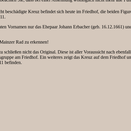
t beschädigte Kreuz befindet sich heute im Friedhof, die beiden Figur
11.
nnten Vornamen nur das Ehepaar Johann Erbacher (geb. 16.12.1661) un
as Mainzer Rad zu erkennen!
 zu schließen nicht das Original. Diese ist aller Voraussicht nach ebenfal
sgruppe am Friedhof. Ein weiteres zeigt das Kreuz auf dem Friedhof un
 11 befinden.