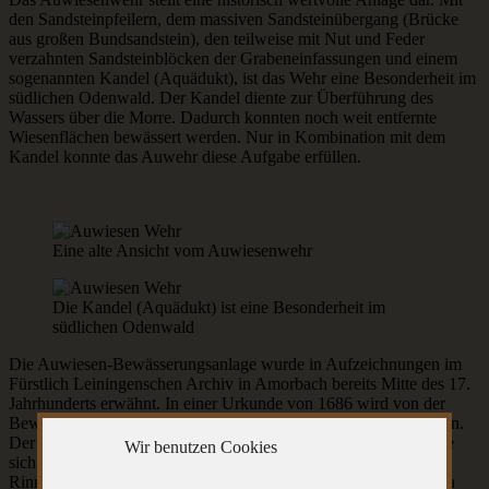
den Sandsteinpfeilern, dem massiven Sandsteinübergang (Brücke
aus großen Bundsandstein), den teilweise mit Nut und Feder
verzahnten Sandsteinblöcken der Grabeneinfassungen und einem
sogenannten Kandel (Aquädukt), ist das Wehr eine Besonderheit im
südlichen Odenwald. Der Kandel diente zur Überführung des
Wassers über die Morre. Dadurch konnten noch weit entfernte
Wiesenflächen bewässert werden. Nur in Kombination mit dem
Kandel konnte das Auwehr diese Aufgabe erfüllen.
Eine alte Ansicht vom Auwiesenwehr
Die Kandel (Aquädukt) ist eine Besonderheit im
südlichen Odenwald
Die Auwiesen-Bewässerungsanlage wurde in Aufzeichnungen im
Fürstlich Leiningenschen Archiv in Amorbach bereits Mitte des 17.
Jahrhunderts erwähnt. In einer Urkunde von 1686 wird von der
Bewässerung der Kandelwiesen und der Fronhartsau geschrieben.
Der Kandel besteht aus zwei langen U-förmigen Steinrinnen, die
Wir benutzen Cookies
sich auf drei Sandsteinsockeln im Bachbett abstützen. Die eine
Rinne ist originalem Ursprung und ist aus einem einzigen großen