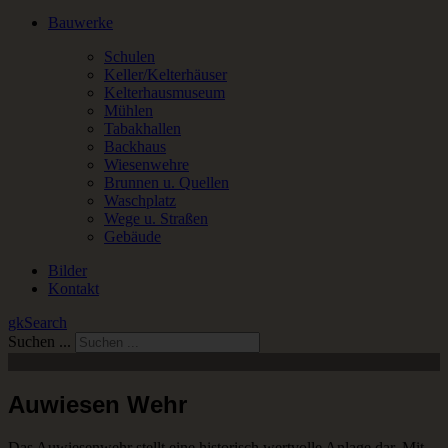
Bauwerke
Schulen
Keller/Kelterhäuser
Kelterhausmuseum
Mühlen
Tabakhallen
Backhaus
Wiesenwehre
Brunnen u. Quellen
Waschplatz
Wege u. Straßen
Gebäude
Bilder
Kontakt
gkSearch
Suchen ...
Auwiesen Wehr
Das Auwiesenwehr stellt eine historisch wertvolle Anlage dar. Mit