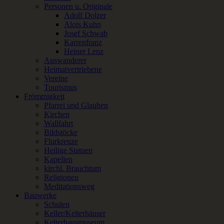
Personen u. Originale
Adolf Dolzer
Alois Kuhn
Josef Schwab
Karrenfranz
Heiner Lenz
Auswanderer
Heimatvertriebene
Vereine
Tourismus
Frömmigkeit
Pfarrei und Glauben
Kirchen
Wallfahrt
Bildstöcke
Flurkreuze
Heilige Statuen
Kapellen
kirchl. Brauchtum
Religionen
Meditationsweg
Bauwerke
Schulen
Keller/Kelterhäuser
Kelterhausmuseum