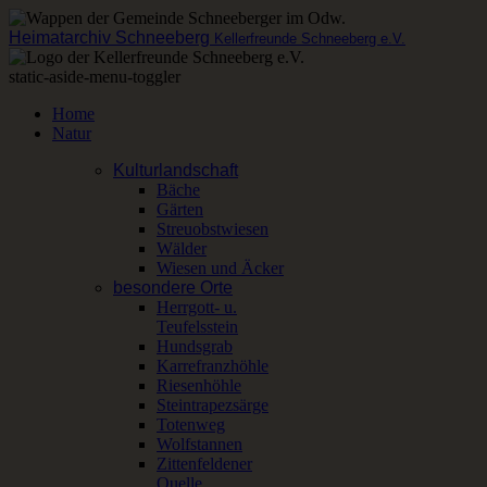
Heimatarchiv Schneeberg
Kellerfreunde Schneeberg e.V.
static-aside-menu-toggler
Home
Natur
Kulturlandschaft
Bäche
Gärten
Streuobstwiesen
Wälder
Wiesen und Äcker
besondere Orte
Herrgott- u.
Teufelsstein
Hundsgrab
Karrefranzhöhle
Riesenhöhle
Steintrapezsärge
Totenweg
Wolfstannen
Zittenfeldener
Quelle