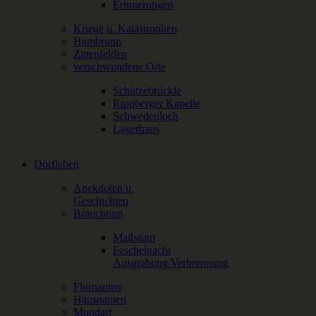
Erinnerungen
Kriege u. Katastrophen
Hambrunn
Zittenfelden
verschwundene Orte
Schützebrückle
Rippberger Kapelle
Schwedenloch
Lagerhaus
Dorfleben
Anekdoten u.
Geschichten
Brauchtum
Maibaum
Faschelnacht
Ausgrabung/Verbrennung
Flurnamen
Hausnamen
Mundart