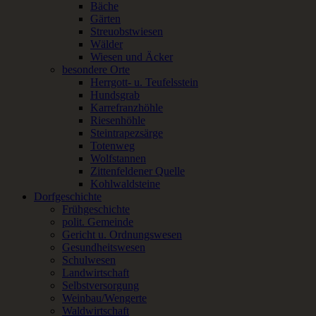
Bäche
Gärten
Streuobstwiesen
Wälder
Wiesen und Äcker
besondere Orte
Herrgott- u. Teufelsstein
Hundsgrab
Karrefranzhöhle
Riesenhöhle
Steintrapezsärge
Totenweg
Wolfstannen
Zittenfeldener Quelle
Kohlwaldsteine
Dorfgeschichte
Frühgeschichte
polit. Gemeinde
Gericht u. Ordnungswesen
Gesundheitswesen
Schulwesen
Landwirtschaft
Selbstversorgung
Weinbau/Wengerte
Waldwirtschaft