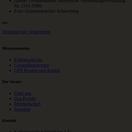
Quelle:
Geobasisdaten: Bayerische Vermessungsverwaltung
Nr. 2101-0386
Foto:
Gemeindearchiv Schneeberg
Heimatarchiv Schneeberg
Wissenswertes
Frühgeschichte
Gesundheitswesen
GPS Routen und Karten
Der Verein
Über uns
Das Projekt
Mitgliedschaft
Spenden
Kontakt
Kellerfreunde Schneeberg e.V.