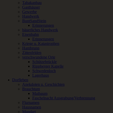
Tabakanbau
Gasthäuser
Gewerbe
Handwerk
BuntSandStein
Erinnerungen
bäuerliches Handwerk
Eisenbahn
Erinnerungen
Kriege u. Katastrophen
Hambrunn
Zittenfelden
verschwundene Orte
Schützebrückle
Rippberger Kapelle
Schwedenloch
Lagerhaus
Dorfleben
Anekdoten u. Geschichten
Brauchtum
Maibaum
Faschelnacht Ausgrabung/Verbrennung
Flurnamen
Hausnamen
Mundart