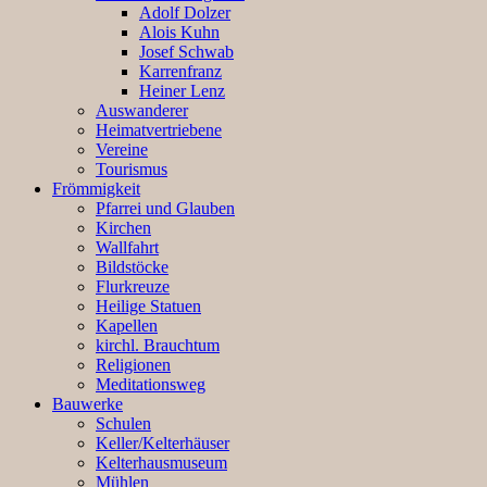
Adolf Dolzer
Alois Kuhn
Josef Schwab
Karrenfranz
Heiner Lenz
Auswanderer
Heimatvertriebene
Vereine
Tourismus
Frömmigkeit
Pfarrei und Glauben
Kirchen
Wallfahrt
Bildstöcke
Flurkreuze
Heilige Statuen
Kapellen
kirchl. Brauchtum
Religionen
Meditationsweg
Bauwerke
Schulen
Keller/Kelterhäuser
Kelterhausmuseum
Mühlen