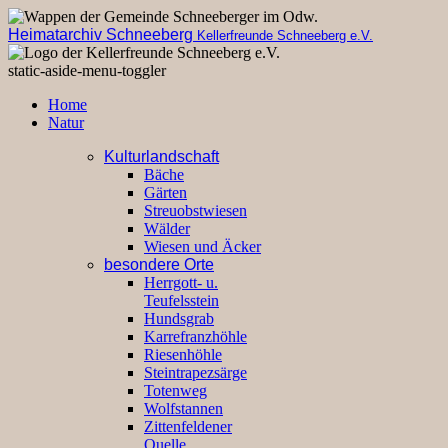
Heimatarchiv Schneeberg
Kellerfreunde Schneeberg e.V.
static-aside-menu-toggler
Home
Natur
Kulturlandschaft
Bäche
Gärten
Streuobstwiesen
Wälder
Wiesen und Äcker
besondere Orte
Herrgott- u.
Teufelsstein
Hundsgrab
Karrefranzhöhle
Riesenhöhle
Steintrapezsärge
Totenweg
Wolfstannen
Zittenfeldener
Quelle