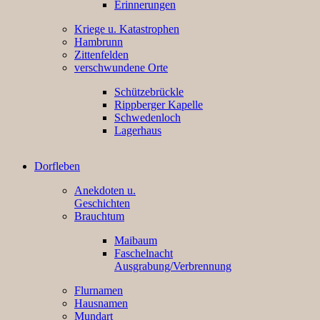
Erinnerungen
Kriege u. Katastrophen
Hambrunn
Zittenfelden
verschwundene Orte
Schützebrückle
Rippberger Kapelle
Schwedenloch
Lagerhaus
Dorfleben
Anekdoten u.
Geschichten
Brauchtum
Maibaum
Faschelnacht
Ausgrabung/Verbrennung
Flurnamen
Hausnamen
Mundart