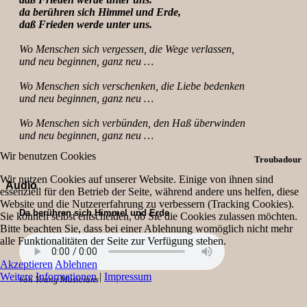
da berühren sich Himmel und Erde,
daß Frieden werde unter uns.
Wo Menschen sich vergessen, die Wege verlassen,
und neu beginnen, ganz neu …
Wo Menschen sich verschenken, die Liebe bedenken
und neu beginnen, ganz neu …
Wo Menschen sich verbünden, den Haß überwinden
und neu beginnen, ganz neu …
Wir benutzen Cookies
Troubadour
Wir nutzen Cookies auf unserer Website. Einige von ihnen sind
Audio
essenziell für den Betrieb der Seite, während andere uns helfen, diese
Website und die Nutzererfahrung zu verbessern (Tracking Cookies).
Da berühren sich Himmel und Erde
Sie können selbst entscheiden, ob Sie die Cookies zulassen möchten.
Bitte beachten Sie, dass bei einer Ablehnung womöglich nicht mehr
alle Funktionalitäten der Seite zur Verfügung stehen.
Akzeptieren
Ablehnen
Weitere Informationen
|
Impressum
von Young Musicians