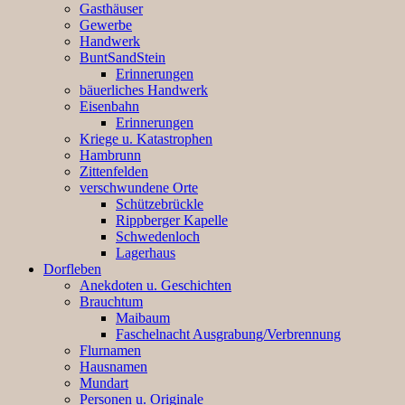
Gasthäuser
Gewerbe
Handwerk
BuntSandStein
Erinnerungen
bäuerliches Handwerk
Eisenbahn
Erinnerungen
Kriege u. Katastrophen
Hambrunn
Zittenfelden
verschwundene Orte
Schützebrückle
Rippberger Kapelle
Schwedenloch
Lagerhaus
Dorfleben
Anekdoten u. Geschichten
Brauchtum
Maibaum
Faschelnacht Ausgrabung/Verbrennung
Flurnamen
Hausnamen
Mundart
Personen u. Originale