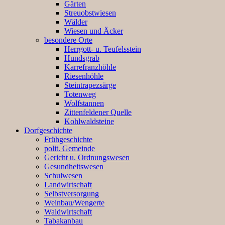
Gärten
Streuobstwiesen
Wälder
Wiesen und Äcker
besondere Orte
Herrgott- u. Teufelsstein
Hundsgrab
Karrefranzhöhle
Riesenhöhle
Steintrapezsärge
Totenweg
Wolfstannen
Zittenfeldener Quelle
Kohlwaldsteine
Dorfgeschichte
Frühgeschichte
polit. Gemeinde
Gericht u. Ordnungswesen
Gesundheitswesen
Schulwesen
Landwirtschaft
Selbstversorgung
Weinbau/Wengerte
Waldwirtschaft
Tabakanbau