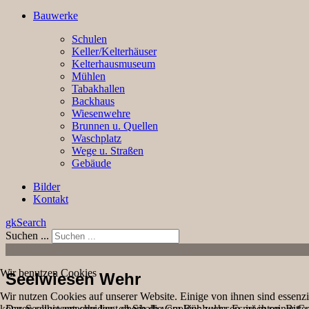
Bauwerke
Schulen
Keller/Kelterhäuser
Kelterhausmuseum
Mühlen
Tabakhallen
Backhaus
Wiesenwehre
Brunnen u. Quellen
Waschplatz
Wege u. Straßen
Gebäude
Bilder
Kontakt
gkSearch
Suchen ...
Wir benutzen Cookies
Seelwiesen Wehr
Wir nutzen Cookies auf unserer Website. Einige von ihnen sind essenzi
Das Seelwiesenwehr liegt oberhalb vom Bühlwehr. Es ist in seiner Gr
können selbst entscheiden, ob Sie die Cookies zulassen möchten. Bitte