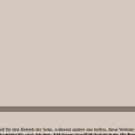
ell für den Betrieb der Seite, während andere uns helfen, diese Websit
undsubstanz noch erhalten. Auf einem alten Bild sind noch die Staubret
 beachten Sie, dass bei einer Ablehnung womöglich nicht mehr alle Funk