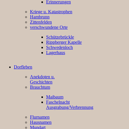
Erinnerungen
Kriege u. Katastrophen
Hambrunn
Zittenfelden
verschwundene Orte
Schützebrückle
Rippberger Kapelle
Schwedenloch
Lagerhaus
Dorfleben
Anekdoten u.
Geschichten
Brauchtum
Maibaum
Faschelnacht
Ausgrabung/Verbrennung
Flurnamen
Hausnamen
Mundart