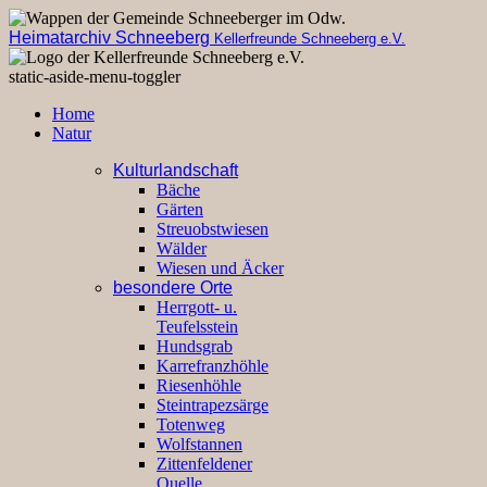
Heimatarchiv Schneeberg
Kellerfreunde Schneeberg e.V.
static-aside-menu-toggler
Home
Natur
Kulturlandschaft
Bäche
Gärten
Streuobstwiesen
Wälder
Wiesen und Äcker
besondere Orte
Herrgott- u.
Teufelsstein
Hundsgrab
Karrefranzhöhle
Riesenhöhle
Steintrapezsärge
Totenweg
Wolfstannen
Zittenfeldener
Quelle