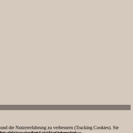
e und die Nutzererfahrung zu verbessern (Tracking Cookies). Sie
ter, die sogenannten Schützen erkennbar.
tionalitäten der Seite zur Verfügung stehen.