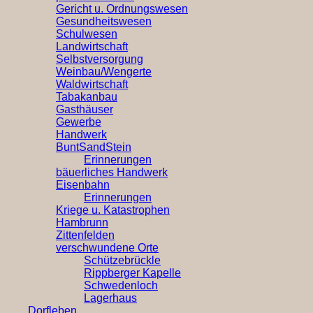
Gericht u. Ordnungswesen
Gesundheitswesen
Schulwesen
Landwirtschaft
Selbstversorgung
Weinbau/Wengerte
Waldwirtschaft
Tabakanbau
Gasthäuser
Gewerbe
Handwerk
BuntSandStein
Erinnerungen
bäuerliches Handwerk
Eisenbahn
Erinnerungen
Kriege u. Katastrophen
Hambrunn
Zittenfelden
verschwundene Orte
Schützebrückle
Rippberger Kapelle
Schwedenloch
Lagerhaus
Dorfleben