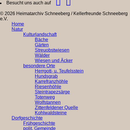
Besucht uns auch auf
© 2026 Heimatarchiv Schneeberg / Kellerfreunde Schneeberg
e.V.
Home
Natur
Kulturlandschaft
Bäche
Gärten
Streuobstwiesen
Wälder
Wiesen und Äcker
besondere Orte
Herrgott- u. Teufelsstein
Hundsgrab
Karrefranzhöhle
Riesenhöhle
Steintrapezsärge
Totenweg
Wolfstannen
Zittenfeldener Quelle
Kohlwaldsteine
Dorfgeschichte
Frühgeschichte
polit. Gemeinde