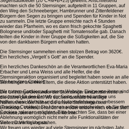
Segensaufkleber (20*C+M+B+25) geweiht. Anschließend
machten sich die 50 Sternsinger, aufgeteilt in 11 Gruppen, auf
den Weg den Schneeberger, Hambrunner und Zittenfeldener
Bürgern den Segen zu bringen und Spenden für Kinder in Not
zu sammeln. Die letzte Gruppe erreichte nach 4 Stunden
wieder das Pfarrheim, wo es dann frisch gekochte Spaghetti
Bolognese und/oder Spaghetti mit Tomatensoße gab. Danach
teilten die Kinder in ihrer Gruppe die Süßigkeiten auf, die Sie
von den dankbaren Bürgern erhalten hatten.
Die Sternsinger sammelten einen stolzen Betrag von 3620€.
Ein herzliches „Vergelt´s Gott“ an die Spender.
Ein herzliches Dankeschön an die Verantwortlichen Eva-Maria
Erbacher und Lena Weiss und alle Helfer, die die
Sternsingeraktion organisiert und begleitet haben sowie an alle
Wir benutzen Cookies
Sternsinger und ihre Eltern, die diese Aktion unterstützt haben.
Wir nutzen Cookies auf unserer Website. Einige von ihnen sind
Die Umhänge/Gewänder der Sternsinger sind mittlerweile in
essenziell für den Betrieb der Seite, während andere uns
die Jahre gekommen. Wir suchen deshalb freiwillige
helfen, diese Website und die Nutzererfahrung zu verbessern
Näherinnen oder Näher, die unsere Sternsinger neu
(Tracking Cookies). Sie können selbst entscheiden, ob Sie die
einkleiden. Vielleicht hat der eine oder andere noch etwas Stoff
Cookies zulassen möchten. Bitte beachten Sie, dass bei einer
zuhause, den er uns spenden könnte.
Ablehnung womöglich nicht mehr alle Funktionalitäten der
Vielen Dank im Voraus.
Seite zur Verfügung stehen.
Wir freuen uns wieder auf viele Sternsinger im nächsten Jahr.