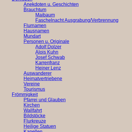
Anekdoten u. Geschichten
Brauchtum
Maibaum
Faschelnacht Ausgrabung/Verbrennung
Flurnamen
Hausnamen
Mundart
Personen u. Originale
Adolf Dolzer
Alois Kuhn
Josef Schwab
Karrenfranz
Heiner Lenz
Auswanderer
Heimatvertriebene
Vereine
Tourismus
Frömmigkeit
Pfarrei und Glauben
Kirchen
Wallfahrt
Bildstöcke
Flurkreuze
Heilige Statuen
Kapellen