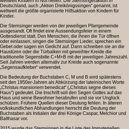
weltweit Kindern in Not helfen. Die Sternsingeraktion in
Deutschland, auch „Aktion Dreikönigssingen“ genannt, ist
weltweit die größte organisierte Hilfsaktion von Kindern für
Kinder.
Die Sternsinger werden von der jeweiligen Pfarrgemeinde
ausgesandt. Oft findet eine Aussendungsfeier in einem
Gottesdienst statt. Den Menschen, die ihnen die Tür öffnen
oder einlassen, singen die Sternsinger Lieder, sprechen ein
Gebet oder sagen ein Gedicht auf. Dann schreiben sie an die
Haustüren oder die Türbalken mit geweihter Kreide die
traditionelle Segensbitte C+M+B mit der jeweiligen Jahreszahl.
Seit Jahren werden alternativ zur Kreide auch sogenannte
„Segensaufkleber“ verwendet.
Die Bedeutung der Buchstaben C, M und B wird spätestens
seit den 1950er-Jahren als Abkürzung der lateinischen Worte
„Christus mansionem benedicat“ („Christus segne dieses
Haus“) gedeutet. Die Inschrift soll den Segen Gottes auf das
Haus und seine Bewohner herabrufen und sie vor Unglück
schützen. Frühere Quellen dieser Deutung fehlen. In älteren
volkskundlichen Abhandlungen herrscht die Deutung der
Buchstaben als Initialen der drei Könige Caspar, Melchior und
Balthasar vor.
2015 wurde das Sternsingen in die Liste des Immateriellen