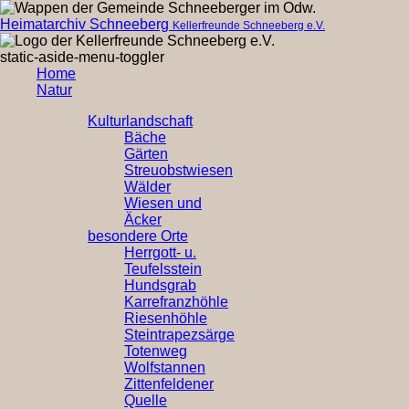
Heimatarchiv Schneeberg
Kellerfreunde Schneeberg e.V.
static-aside-menu-toggler
Home
Natur
Kulturlandschaft
Bäche
Gärten
Streuobstwiesen
Wälder
Wiesen und
Äcker
besondere Orte
Herrgott- u.
Teufelsstein
Hundsgrab
Karrefranzhöhle
Riesenhöhle
Steintrapezsärge
Totenweg
Wolfstannen
Zittenfeldener
Quelle