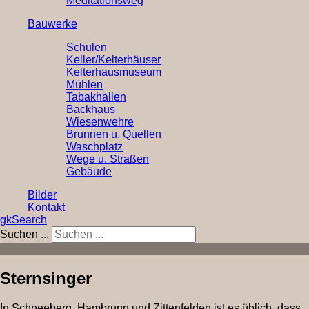
Meditationsweg
Bauwerke
Schulen
Keller/Kelterhäuser
Kelterhausmuseum
Mühlen
Tabakhallen
Backhaus
Wiesenwehre
Brunnen u. Quellen
Waschplatz
Wege u. Straßen
Gebäude
Bilder
Kontakt
gkSearch
Suchen ...
Sternsinger
In Schneeberg, Hambrunn und Zittenfelden ist es üblich, dass