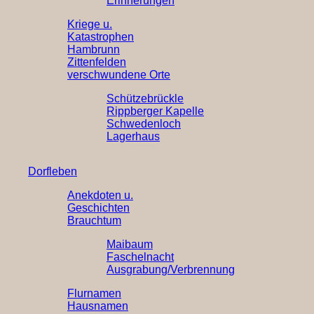
Erinnerungen
Kriege u.
Katastrophen
Hambrunn
Zittenfelden
verschwundene Orte
Schützebrückle
Rippberger Kapelle
Schwedenloch
Lagerhaus
Dorfleben
Anekdoten u.
Geschichten
Brauchtum
Maibaum
Faschelnacht
Ausgrabung/Verbrennung
Flurnamen
Hausnamen